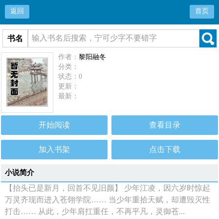
返回
首页
书名
作者：
黎阳融冬
分类：
状态：0
更新：
最新：
开始阅读
查看目录
加入书架
点击下载
小说简介
【抬头已是新月，回首不见旧颜】 少年江凌，因六岁时惊起
万灵齐现而进入苍翎学院…… 当少年重拾天赋，却遭毁灭性
打击…… 从此，少年肩扛重任，不再平凡，灵御苍...