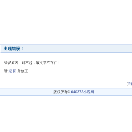
出现错误！
错误原因：对不起，该文章不存在！
请
返 回
并修正
[
关
版权所有©
640373小说网