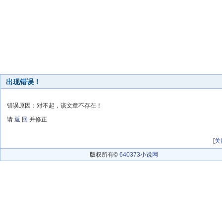
出现错误！
错误原因：对不起，该文章不存在！
请
返 回
并修正
[
关
版权所有©
640373小说网