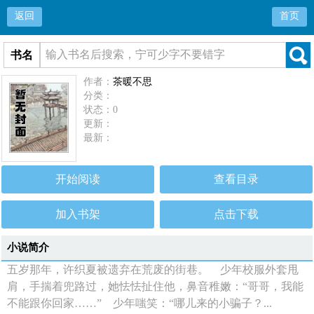
返回
首页
书名
作者：
茶暖不思
分类：
状态：0
更新：
最新：
开始阅读
查看目录
加入书架
点击下载
小说简介
五岁那年，许织夏被遗弃在荒废的街巷。 少年校服外套甩
肩，手揣着兜路过，她怯怯扯住他，鼻音稚嫩：“哥哥，我能
不能跟你回家……” 少年嗤笑：“哪儿来的小骗子？...