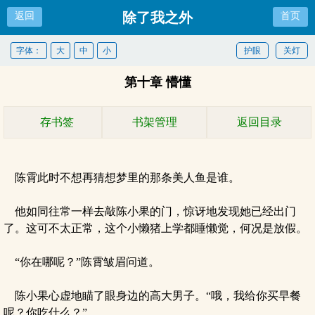
除了我之外
返回
首页
字体：
大
中
小
护眼
关灯
第十章 懵懂
存书签
书架管理
返回目录
陈霄此时不想再猜想梦里的那条美人鱼是谁。
他如同往常一样去敲陈小果的门，惊讶地发现她已经出门
了。这可不太正常，这个小懒猪上学都睡懒觉，何况是放假。
“你在哪呢？”陈霄皱眉问道。
陈小果心虚地瞄了眼身边的高大男子。“哦，我给你买早餐
呢？你吃什么？”