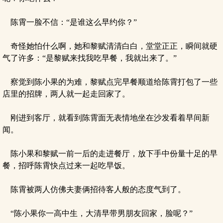
陈霄一脸不信：“是谁这么早约你？”
奇怪她怕什么啊，她和黎赋清清白白，堂堂正正，瞬间就硬
气了许多：“是黎赋来找我吃早餐，我就出来了。”
察觉到陈小果的为难，黎赋点完早餐顺道给陈霄打包了一些
店里的招牌，两人就一起走回家了。
刚进到客厅，就看到陈霄面无表情地坐在沙发看着早间新
闻。
陈小果和黎赋一前一后的走进餐厅，放下手中份量十足的早
餐，招呼陈霄快点过来一起吃早饭。
陈霄被两人仿佛夫妻俩招待客人般的态度气到了。
“陈小果你一高中生，大清早带男朋友回家，脸呢？”