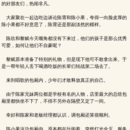
的好朋友们，热闹非凡。
大家聚在一起边吃边谈论陈霄和陈小果，夸得一向脸皮厚的
陈小果都不好意思了，陈霄还是那副淡然的模样。
陈欣和黎赋今天嘴角都没有下来过，他们的孩子是那么优秀
可爱，如何让他们不自豪呢？
黎赋原本准备了特别的礼物，但是现下他可不敢拿出来。于
是一帮年轻人丢下喝酒吃饭的长辈们转战第二场去了。
来到唱歌的包厢内，少年们才敢释放真正的自己。
由于陈家兄妹两位都是学校有名的人物，店里最大的总统包
厢里都快坐不下了，不得不另外在隔壁又定了一间。
幸好和陈家和老板经理都认识，调包厢还算很顺利。
陈小果这边包厢内，原本都在玩闹着，突然灯光全灭，服务