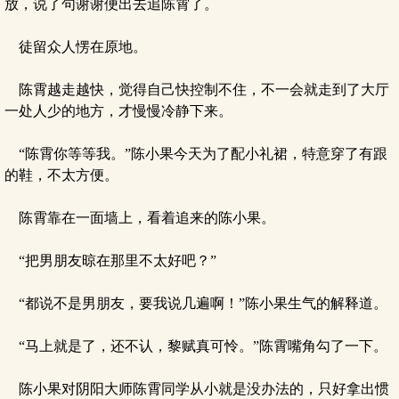
放，说了句谢谢便出去追陈霄了。
徒留众人愣在原地。
陈霄越走越快，觉得自己快控制不住，不一会就走到了大厅
一处人少的地方，才慢慢冷静下来。
“陈霄你等等我。”陈小果今天为了配小礼裙，特意穿了有跟
的鞋，不太方便。
陈霄靠在一面墙上，看着追来的陈小果。
“把男朋友晾在那里不太好吧？”
“都说不是男朋友，要我说几遍啊！”陈小果生气的解释道。
“马上就是了，还不认，黎赋真可怜。”陈霄嘴角勾了一下。
陈小果对阴阳大师陈霄同学从小就是没办法的，只好拿出惯