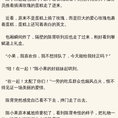
员推着插满玫瑰的蛋糕走了进来。
近看，原来不是蛋糕上插了玫瑰，而是巨大的爱心玫瑰包裹
着蛋糕，蛋糕上还写着表白的英文。
包厢瞬间炸了，隔壁的陈霄听到后也走了过来，刚好看到黎
赋递上礼盒。
“小果，我喜欢你，我不想排队了，今天能给我转正吗？”
“哇！在一起！”陈小果的好姐妹起哄到。
“在一起！太配了你们！”一旁的吃瓜群众也煽风点火，恨不
得见证一场美丽的爱情。
陈霄突然感觉自己看不下去，摔门走了出去。
陈小果原本尴尬癌要犯了，看到陈霄奇怪的样子，把礼物一