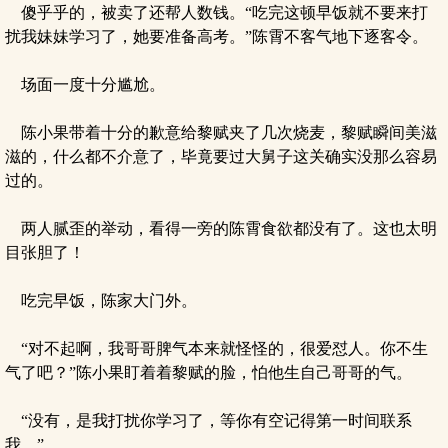
傻乎乎的，被卖了还帮人数钱。“吃完这顿早饭就不要来打
扰我妹妹学习了，她要准备高考。”陈霄不客气地下逐客令。
场面一度十分尴尬。
陈小果带着十分的歉意给黎赋夹了几次烧麦，黎赋瞬间美滋
滋的，什么都不介意了，毕竟要过大舅子这关确实没那么容易
过的。
两人腻歪的举动，看得一旁的陈霄食欲都没有了。这也太明
目张胆了！
吃完早饭，陈家大门外。
“对不起啊，我哥哥脾气本来就怪怪的，很爱怼人。你不生
气了吧？”陈小果盯着着黎赋的脸，怕他生自己哥哥的气。
“没有，是我打扰你学习了，等你有空记得第一时间联系
我。”