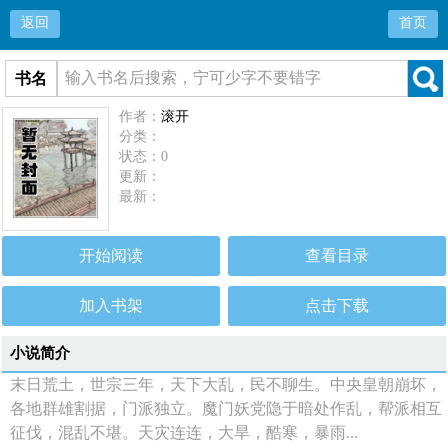
返回
首页
书名
作者：
滚开
分类：
状态：0
更新：
最新：
开始阅读
查看目录
加入书架
点击下载
小说简介
末日荒土，世宗三年，天下大乱，民不聊生。中央皇朝崩坏，
各地群雄割据，门派独立。魔门妖党隐于暗处作乱，帮派相互
征伐，混乱不堪。天灾连连，大旱，酷寒，暴雨...