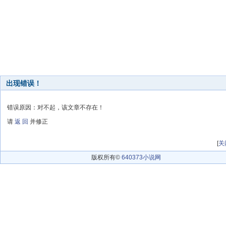
出现错误！
错误原因：对不起，该文章不存在！
请
返 回
并修正
[
关
版权所有©
640373小说网