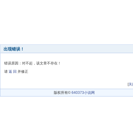
出现错误！
错误原因：对不起，该文章不存在！
请
返 回
并修正
[
关
版权所有©
640373小说网