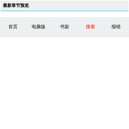
最新章节预览
首页
电脑版
书架
搜索
报错