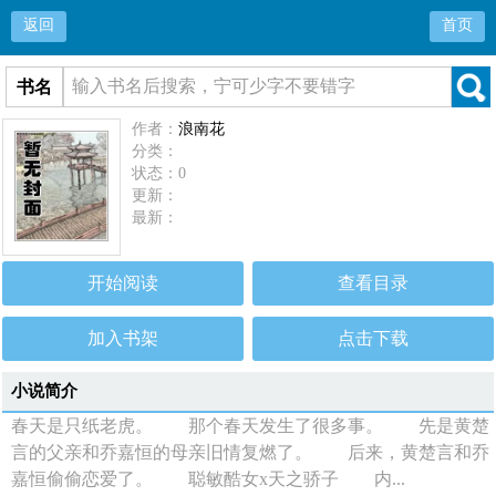
返回
首页
书名
作者：
浪南花
分类：
状态：0
更新：
最新：
开始阅读
查看目录
加入书架
点击下载
小说简介
春天是只纸老虎。 那个春天发生了很多事。 先是黄楚
言的父亲和乔嘉恒的母亲旧情复燃了。 后来，黄楚言和乔
嘉恒偷偷恋爱了。 聪敏酷女x天之骄子 内...