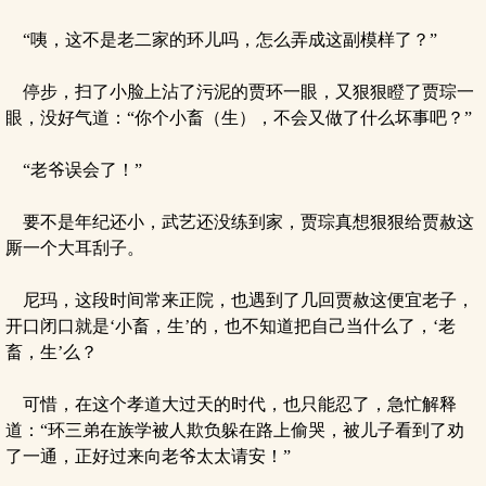
“咦，这不是老二家的环儿吗，怎么弄成这副模样了？”
停步，扫了小脸上沾了污泥的贾环一眼，又狠狠瞪了贾琮一
眼，没好气道：“你个小畜（生），不会又做了什么坏事吧？”
“老爷误会了！”
要不是年纪还小，武艺还没练到家，贾琮真想狠狠给贾赦这
厮一个大耳刮子。
尼玛，这段时间常来正院，也遇到了几回贾赦这便宜老子，
开口闭口就是‘小畜，生’的，也不知道把自己当什么了，‘老
畜，生’么？
可惜，在这个孝道大过天的时代，也只能忍了，急忙解释
道：“环三弟在族学被人欺负躲在路上偷哭，被儿子看到了劝
了一通，正好过来向老爷太太请安！”