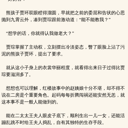
熊孩子贾环双眼瞪得溜圆，早就把之前的委屈和告状的心思
抛到九霄云外，凑到贾琮跟前激动道：“能不能教我？”
“想学的话，你就得认我做老大？”
贾琮掌握了主动权，立刻摆出冷淡姿态，瞥了眼脸上沾了污
泥的熊孩子贾环，提出了要求。
就从这小子身上的衣裳华丽程度，就看得出来日子过得比贾
琮要滋润多了。
想想也可以理解，红楼故事中的赵姨娘十分不堪，却不得不
说在二房是个重要角色。起码每每折腾闯祸还能安然无恙，就
这本事不是一般人能做到的。
能在二太太王夫人眼皮子底下，顺利生出一儿一女，还能活
蹦乱跳不时给王夫人捣乱，自有其独特的生存手段。