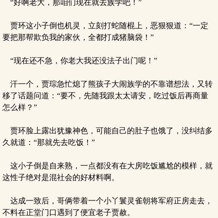
“好啊老大，那咱们现在就去族学吧！”
贾环这小子倒也机灵，立刻打蛇随棍上，恶狠狠道：“一定
要把那帮欺负我的家伙，全都打成猪脑袋！”
“现在还不急，你老大我还没法子出门呢！”
汗一个，贾琮急忙熄了熊孩子大闹族学的不靠谱想法，又转
移了话题问道：“要不，先随我跟太太请安，吃过饭后再商量
怎么样？”
贾环脸上露出犹豫神色，可能自己的肚子也饿了，没纠结多
久就道：“那就先去吃饭！”
这小子倒是自来熟，一点都没有在大房吃饭尴尬的模样，就
这性子绝对是混社会的好材料啊。
达成一致后，哥俩带着一个小丫鬟灵雀朝将军府正房走去，
不料在正堂门口遇到了便宜老子贾赦。