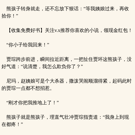
熊孩子转身就走，还不忘放下狠话：“等我姨娘过来，再收
拾你！”
【收集免费好书】关注v.x推荐你喜欢的小说，领现金红包！
“你小子给我回来！”
贾琮跨步前进，瞬间拉近距离，一把扯住贾环这熊孩子，没
好气道：“说清楚，我怎么欺负你了？”
尼玛，赵姨娘可是个大杀器，撒泼哭闹顺溜得紧，起码此时
的贾琮一点都不想招惹。
“刚才你把我推地上了！”
熊孩子就是熊孩子，理直气壮冲贾琮指责道：“我身上到现
在都疼！”