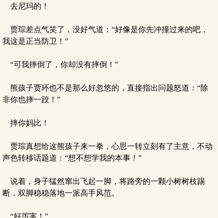
去尼玛的！
贾琮差点气笑了，没好气道：“好像是你先冲撞过来的吧，
我这是正当防卫！”
“可我摔倒了，你却没有摔倒！”
熊孩子贾环也不是那么好忽悠的，直接指出问题怒道：“除
非你也摔一跤！”
摔你妈比！
贾琮真想给这熊孩子来一拳，心思一转立刻有了主意，不动
声色转移话题道：“想不想学我的本事！”
说着，身子猛然窜出飞起一脚，将路旁的一颗小树树枝踢
断，双脚稳稳落地一派高手风范。
“好厉害！”