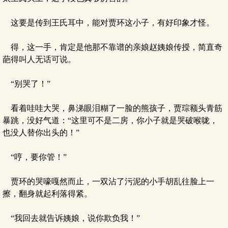
这要是传到王氏耳中，能对贾环这小子，有好印象才怪。
得，这一手，肯定是他那不靠谱的亲娘赵姨娘传授，简直奇
葩得叫人无话可说。
“别哭了！”
看着哇哇大哭，鼻涕眼泪糊了一脸的熊孩子，贾琮额头青筋
暴跳，没好气道：“这里可不是二房，你小子就是哭破喉咙，
也没人替你出头的！”
“哼，要你管！”
贾环的哭嚎嘎然而止，一双沾了污泥的小手胡乱往脸上一
擦，翻身就起利落得紧。
“我回去就告诉姨娘，说你欺负我！”