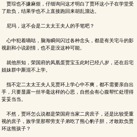
贾琮也不嫌麻烦，仔细询问这才明白了贾环这小子在学堂受
了欺负，结果学也不上直接跑回来胡乱溜达。
尼玛，这不会是二太太王夫人的手笔吧？
心中犯着嘀咕，脑海瞬间闪过各种念头，都是有关宅斗的影
视剧和小说剧情，也不是没这种可能。
就他所知，荣国府的凤凰蛋贾宝玉此时已经八岁，还在后宅
姐妹群中厮混不上学。
指不定二太太王夫人见贾环上学心中不爽，都不需要亲自出
手，只要显露一丝半毫这样的心思，自然会有心腹帮忙处理得
妥妥当当。
不然，贾环怎么说都是荣国府当家二房庶子，还是比较受重
视的庶子，族学里那帮旁支子弟吃了熊心豹子胆，才敢欺负贾
环这熊孩子？