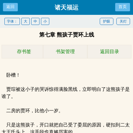
诸天福运
返回
首页
字体：
大
中
小
护眼
关灯
第七章 熊孩子贾环上线
存书签
书架管理
返回目录
卧槽！
贾琮被这小子的哭诉惊得满脸黑线，立即明白了这熊孩子是
谁了。
二房的贾环，比他小一岁。
只是这熊孩子，开口就把自己受了委屈的原因，硬扣到二太
太王氏头上，这手段也真够厉害的。