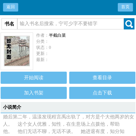
返回
首页
书名
作者：
半截白菜
分类：
状态：0
更新：
最新：
开始阅读
查看目录
加入书架
点击下载
小说简介
婚后第二年，温漾发现程言禹出轨了，对方是个大他两岁的女
人。 这个女人优雅，知性，在生意场上点拨他，帮助
他。 他们无话不聊，无话不谈。 她进退有度，知分知