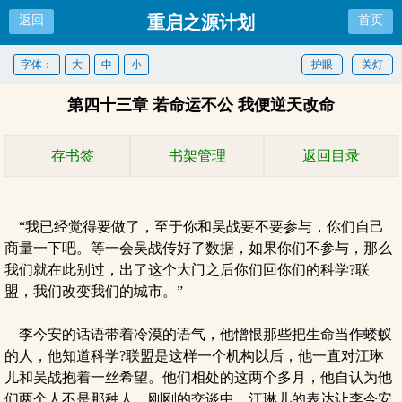
重启之源计划
返回
首页
字体：
大
中
小
护眼
关灯
第四十三章 若命运不公 我便逆天改命
存书签
书架管理
返回目录
“我已经觉得要做了，至于你和吴战要不要参与，你们自己
商量一下吧。等一会吴战传好了数据，如果你们不参与，那么
我们就在此别过，出了这个大门之后你们回你们的科学?联
盟，我们改变我们的城市。”
李今安的话语带着冷漠的语气，他憎恨那些把生命当作蝼蚁
的人，他知道科学?联盟是这样一个机构以后，他一直对江琳
儿和吴战抱着一丝希望。他们相处的这两个多月，他自认为他
们两个人不是那种人。刚刚的交谈中，江琳儿的表达让李今安